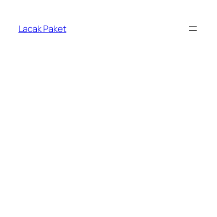
Lewati
ke
Lacak Paket
konten