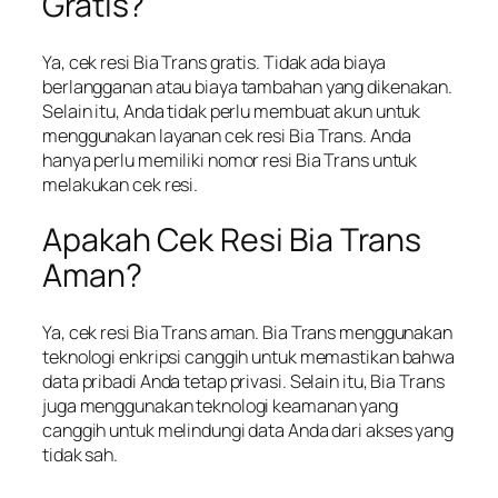
Gratis?
Ya, cek resi Bia Trans gratis. Tidak ada biaya
berlangganan atau biaya tambahan yang dikenakan.
Selain itu, Anda tidak perlu membuat akun untuk
menggunakan layanan cek resi Bia Trans. Anda
hanya perlu memiliki nomor resi Bia Trans untuk
melakukan cek resi.
Apakah Cek Resi Bia Trans
Aman?
Ya, cek resi Bia Trans aman. Bia Trans menggunakan
teknologi enkripsi canggih untuk memastikan bahwa
data pribadi Anda tetap privasi. Selain itu, Bia Trans
juga menggunakan teknologi keamanan yang
canggih untuk melindungi data Anda dari akses yang
tidak sah.