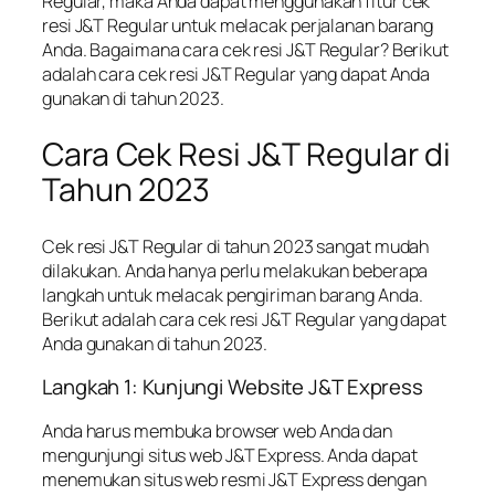
Regular, maka Anda dapat menggunakan fitur cek
resi J&T Regular untuk melacak perjalanan barang
Anda. Bagaimana cara cek resi J&T Regular? Berikut
adalah cara cek resi J&T Regular yang dapat Anda
gunakan di tahun 2023.
Cara Cek Resi J&T Regular di
Tahun 2023
Cek resi J&T Regular di tahun 2023 sangat mudah
dilakukan. Anda hanya perlu melakukan beberapa
langkah untuk melacak pengiriman barang Anda.
Berikut adalah cara cek resi J&T Regular yang dapat
Anda gunakan di tahun 2023.
Langkah 1: Kunjungi Website J&T Express
Anda harus membuka browser web Anda dan
mengunjungi situs web J&T Express. Anda dapat
menemukan situs web resmi J&T Express dengan