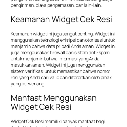
pengiriman, biaya pengemasan, dan lain-lain.
Keamanan Widget Cek Resi
Keamanan widget ini juga sangat penting. Widget ini
menggunakan teknologi enkripsi dan otorisasi untuk
menjamin bahwa data pribadi Anda aman. Widget ini
juga menggunakan firewall dan sistem anti-spam
untuk menjamin bahwa informasi yang Anda
masukkan aman. Widget ini juga menggunakan
sistem verifikasi untuk memastikan bahwa nomor
resi yang Anda cari valid dan diterbitkan oleh pihak
yang berwenang.
Manfaat Menggunakan
Widget Cek Resi
Widget Cek Resi memiliki banyak manfaat bagi