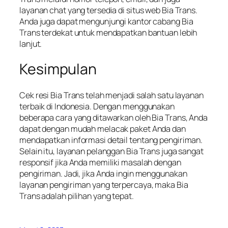
layanan chat yang tersedia di situs web Bia Trans.
Anda juga dapat mengunjungi kantor cabang Bia
Trans terdekat untuk mendapatkan bantuan lebih
lanjut.
Kesimpulan
Cek resi Bia Trans telah menjadi salah satu layanan
terbaik di Indonesia. Dengan menggunakan
beberapa cara yang ditawarkan oleh Bia Trans, Anda
dapat dengan mudah melacak paket Anda dan
mendapatkan informasi detail tentang pengiriman.
Selain itu, layanan pelanggan Bia Trans juga sangat
responsif jika Anda memiliki masalah dengan
pengiriman. Jadi, jika Anda ingin menggunakan
layanan pengiriman yang terpercaya, maka Bia
Trans adalah pilihan yang tepat.