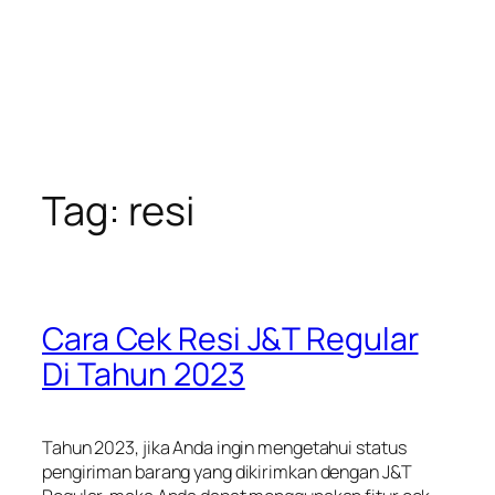
Tag:
resi
Cara Cek Resi J&T Regular
Di Tahun 2023
Tahun 2023, jika Anda ingin mengetahui status
pengiriman barang yang dikirimkan dengan J&T