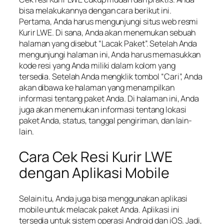
bisa melakukannya dengan cara berikut ini.
Pertama, Anda harus mengunjungi situs web resmi
Kurir LWE. Di sana, Anda akan menemukan sebuah
halaman yang disebut “Lacak Paket”. Setelah Anda
mengunjungi halaman ini, Anda harus memasukkan
kode resi yang Anda miliki dalam kolom yang
tersedia. Setelah Anda mengklik tombol “Cari”, Anda
akan dibawa ke halaman yang menampilkan
informasi tentang paket Anda. Di halaman ini, Anda
juga akan menemukan informasi tentang lokasi
paket Anda, status, tanggal pengiriman, dan lain-
lain.
Cara Cek Resi Kurir LWE
dengan Aplikasi Mobile
Selain itu, Anda juga bisa menggunakan aplikasi
mobile untuk melacak paket Anda. Aplikasi ini
tersedia untuk sistem operasi Android dan iOS. Jadi,