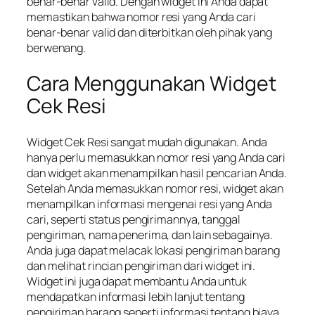
benar-benar valid. Dengan widget ini Anda dapat
memastikan bahwa nomor resi yang Anda cari
benar-benar valid dan diterbitkan oleh pihak yang
berwenang.
Cara Menggunakan Widget
Cek Resi
Widget Cek Resi sangat mudah digunakan. Anda
hanya perlu memasukkan nomor resi yang Anda cari
dan widget akan menampilkan hasil pencarian Anda.
Setelah Anda memasukkan nomor resi, widget akan
menampilkan informasi mengenai resi yang Anda
cari, seperti status pengirimannya, tanggal
pengiriman, nama penerima, dan lain sebagainya.
Anda juga dapat melacak lokasi pengiriman barang
dan melihat rincian pengiriman dari widget ini.
Widget ini juga dapat membantu Anda untuk
mendapatkan informasi lebih lanjut tentang
pengiriman barang seperti informasi tentang biaya