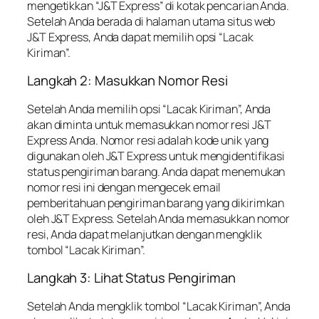
mengetikkan “J&T Express” di kotak pencarian Anda.
Setelah Anda berada di halaman utama situs web
J&T Express, Anda dapat memilih opsi “Lacak
Kiriman”.
Langkah 2: Masukkan Nomor Resi
Setelah Anda memilih opsi “Lacak Kiriman”, Anda
akan diminta untuk memasukkan nomor resi J&T
Express Anda. Nomor resi adalah kode unik yang
digunakan oleh J&T Express untuk mengidentifikasi
status pengiriman barang. Anda dapat menemukan
nomor resi ini dengan mengecek email
pemberitahuan pengiriman barang yang dikirimkan
oleh J&T Express. Setelah Anda memasukkan nomor
resi, Anda dapat melanjutkan dengan mengklik
tombol “Lacak Kiriman”.
Langkah 3: Lihat Status Pengiriman
Setelah Anda mengklik tombol “Lacak Kiriman”, Anda