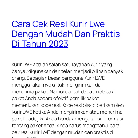
Cara Cek Resi Kurir Lwe
Dengan Mudah Dan Praktis
Di Tahun 2023
Kurir LWE adalah salah satu layanan kurir yang
banyak digunakan dan telah menjadi pilihan banyak
orang. Sebagian besar pengguna Kurir LWE
menggunakannya untuk mengirimkan dan
menerima paket. Namun, untuk dapat melacak
paket Anda secara efektif, pemilik paket
memerlukan kode resi. Kode resi bisa diberikan oleh
Kurir LWE ketika Anda mengirimkan atau menerima
paket. Jadi, jika Anda hendak mengetahui informasi
tentang paket Anda, Anda harus mengetahui cara
cek resi Kurir LWE dengan mudah dan praktis di