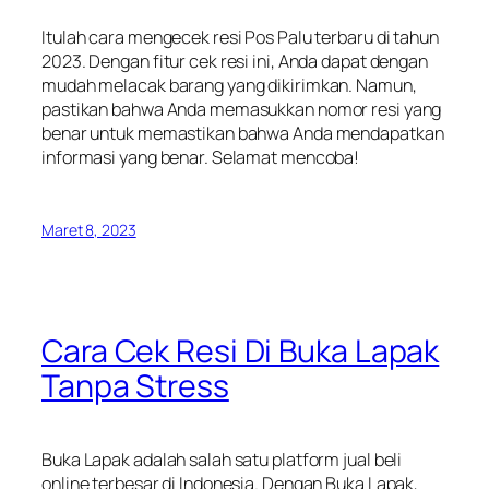
Itulah cara mengecek resi Pos Palu terbaru di tahun
2023. Dengan fitur cek resi ini, Anda dapat dengan
mudah melacak barang yang dikirimkan. Namun,
pastikan bahwa Anda memasukkan nomor resi yang
benar untuk memastikan bahwa Anda mendapatkan
informasi yang benar. Selamat mencoba!
Maret 8, 2023
Cara Cek Resi Di Buka Lapak
Tanpa Stress
Buka Lapak adalah salah satu platform jual beli
online terbesar di Indonesia. Dengan Buka Lapak,