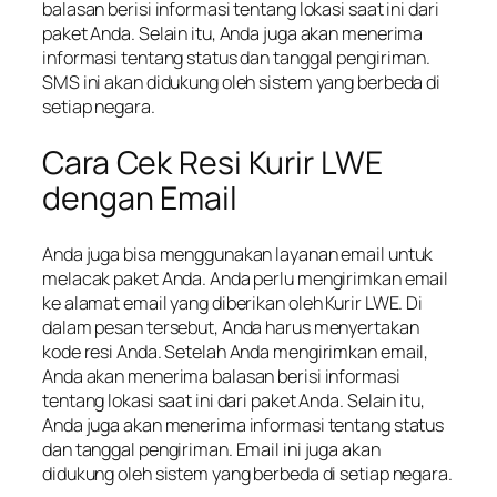
balasan berisi informasi tentang lokasi saat ini dari
paket Anda. Selain itu, Anda juga akan menerima
informasi tentang status dan tanggal pengiriman.
SMS ini akan didukung oleh sistem yang berbeda di
setiap negara.
Cara Cek Resi Kurir LWE
dengan Email
Anda juga bisa menggunakan layanan email untuk
melacak paket Anda. Anda perlu mengirimkan email
ke alamat email yang diberikan oleh Kurir LWE. Di
dalam pesan tersebut, Anda harus menyertakan
kode resi Anda. Setelah Anda mengirimkan email,
Anda akan menerima balasan berisi informasi
tentang lokasi saat ini dari paket Anda. Selain itu,
Anda juga akan menerima informasi tentang status
dan tanggal pengiriman. Email ini juga akan
didukung oleh sistem yang berbeda di setiap negara.