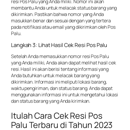
resi Pos Palu yang Anda miliki. Nomor ini akan
membantu Anda untuk melacak status barang yang
dikirimkan. Pastikan bahwa nomor yang Anda
masukkan benar dan sesuai dengan yang tertera
pada notifikasi atau email yang dikirimkan oleh Pos
Palu.
Langkah 3: Lihat Hasil Cek Resi Pos Palu
Setelah Anda memasukkan nomor resi Pos Palu
yang Anda miliki, Anda akan dapat melihat hasil cek
resi. Hasil ini akan berisi tentang informasi yang
Anda butuhkan untuk melacak barang yang
dikirimkan. Informasi ini meliputi lokasi barang,
waktu pengiriman, dan status barang. Anda dapat
menggunakan informasi ini untuk mengetahui lokasi
dan status barang yang Anda kirimkan.
Itulah Cara Cek Resi Pos
Palu Terbaru di Tahun 2023