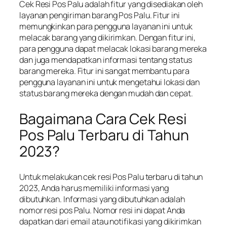
Cek Resi Pos Palu adalah fitur yang disediakan oleh
layanan pengiriman barang Pos Palu. Fitur ini
memungkinkan para pengguna layanan ini untuk
melacak barang yang dikirimkan. Dengan fitur ini,
para pengguna dapat melacak lokasi barang mereka
dan juga mendapatkan informasi tentang status
barang mereka. Fitur ini sangat membantu para
pengguna layanan ini untuk mengetahui lokasi dan
status barang mereka dengan mudah dan cepat.
Bagaimana Cara Cek Resi
Pos Palu Terbaru di Tahun
2023?
Untuk melakukan cek resi Pos Palu terbaru di tahun
2023, Anda harus memiliki informasi yang
dibutuhkan. Informasi yang dibutuhkan adalah
nomor resi pos Palu. Nomor resi ini dapat Anda
dapatkan dari email atau notifikasi yang dikirimkan