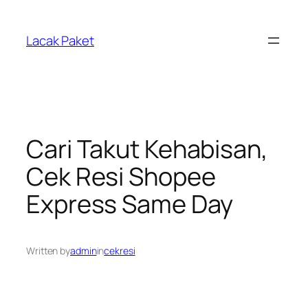
Lewati
ke
Lacak Paket
konten
Cari Takut Kehabisan,
Cek Resi Shopee
Express Same Day
Written by
admin
in
cekresi