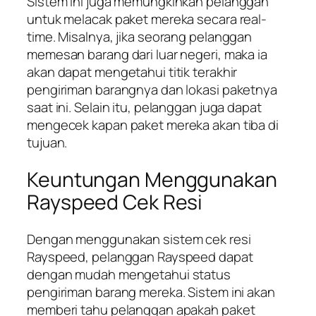
Sistem ini juga memungkinkan pelanggan
untuk melacak paket mereka secara real-
time. Misalnya, jika seorang pelanggan
memesan barang dari luar negeri, maka ia
akan dapat mengetahui titik terakhir
pengiriman barangnya dan lokasi paketnya
saat ini. Selain itu, pelanggan juga dapat
mengecek kapan paket mereka akan tiba di
tujuan.
Keuntungan Menggunakan
Rayspeed Cek Resi
Dengan menggunakan sistem cek resi
Rayspeed, pelanggan Rayspeed dapat
dengan mudah mengetahui status
pengiriman barang mereka. Sistem ini akan
memberi tahu pelanggan apakah paket