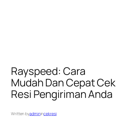
Rayspeed: Cara
Mudah Dan Cepat Cek
Resi Pengiriman Anda
Written by
admin
in
cekresi