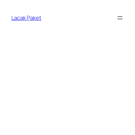
Lewati
ke
Lacak Paket
konten