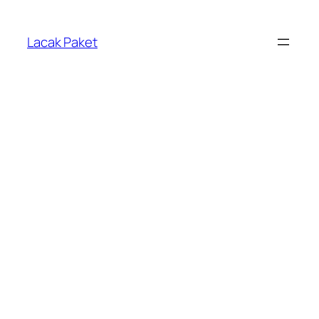
Lewati
ke
Lacak Paket
konten