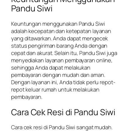
Pandu Siwi
Keuntungan menggunakan Pandu Siwi
adalah kecepatan dan ketepatan layanan
yang ditawarkan. Anda dapat mengecek
status pengiriman barang Anda dengan
cepat dan akurat. Selain itu, Pandu Siwi juga
menyediakan layanan pembayaran online,
sehingga Anda dapat melakukan
pembayaran dengan mudah dan aman.
Dengan layanan ini, Anda tidak perlu repot-
repot keluar rumah untuk melakukan
pembayaran.
Cara Cek Resi di Pandu Siwi
Cara cek resi di Pandu Siwi sangat mudah.