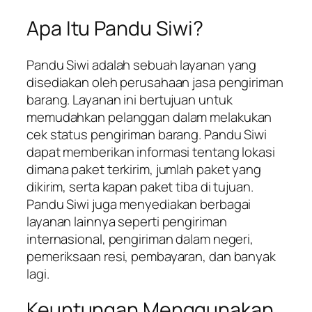
Apa Itu Pandu Siwi?
Pandu Siwi adalah sebuah layanan yang
disediakan oleh perusahaan jasa pengiriman
barang. Layanan ini bertujuan untuk
memudahkan pelanggan dalam melakukan
cek status pengiriman barang. Pandu Siwi
dapat memberikan informasi tentang lokasi
dimana paket terkirim, jumlah paket yang
dikirim, serta kapan paket tiba di tujuan.
Pandu Siwi juga menyediakan berbagai
layanan lainnya seperti pengiriman
internasional, pengiriman dalam negeri,
pemeriksaan resi, pembayaran, dan banyak
lagi.
Keuntungan Menggunakan