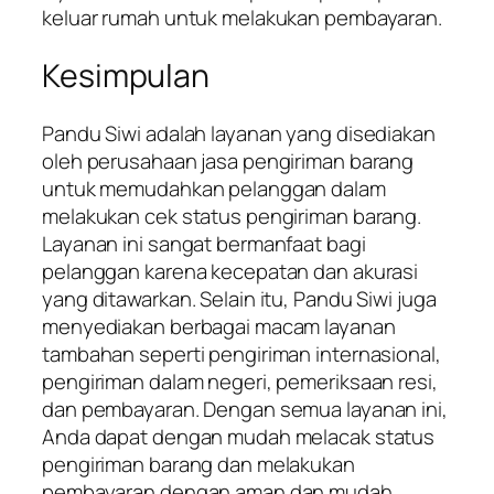
keluar rumah untuk melakukan pembayaran.
Kesimpulan
Pandu Siwi adalah layanan yang disediakan
oleh perusahaan jasa pengiriman barang
untuk memudahkan pelanggan dalam
melakukan cek status pengiriman barang.
Layanan ini sangat bermanfaat bagi
pelanggan karena kecepatan dan akurasi
yang ditawarkan. Selain itu, Pandu Siwi juga
menyediakan berbagai macam layanan
tambahan seperti pengiriman internasional,
pengiriman dalam negeri, pemeriksaan resi,
dan pembayaran. Dengan semua layanan ini,
Anda dapat dengan mudah melacak status
pengiriman barang dan melakukan
pembayaran dengan aman dan mudah.