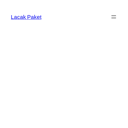
Lewati
ke
Lacak Paket
konten