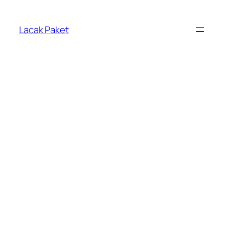
Lewati
ke
Lacak Paket
konten