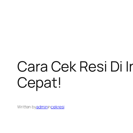
Cara Cek Resi Di
Cepat!
Written by
admin
in
cekresi