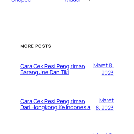
MORE POSTS
Maret 8,
Cara Cek Resi Pengiriman
Barang Jne Dan Tiki
2023
Maret
Cara Cek Resi Pengiriman
Dari Hongkong Ke Indonesia
8, 2023