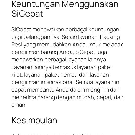
Keuntungan Menggunakan
SiCepat
SiCepat menawarkan berbagai keuntungan
bagi pelanggannya. Selain layanan Tracking
Resi yang memudahkan Anda untuk melacak
pengiriman barang Anda, SiCepat juga
menawarkan berbagai layanan lainnya.
Layanan lainnya termasuk layanan paket
kilat, layanan paket hemat, dan layanan
pengiriman internasional. Semua layanan ini
dapat membantu Anda dalam mengirim dan
menerima barang dengan mudah, cepat, dan
aman.
Kesimpulan