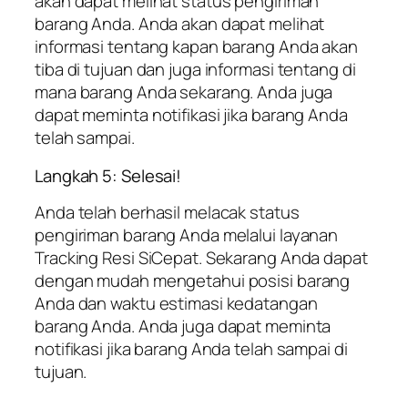
akan dapat melihat status pengiriman
barang Anda. Anda akan dapat melihat
informasi tentang kapan barang Anda akan
tiba di tujuan dan juga informasi tentang di
mana barang Anda sekarang. Anda juga
dapat meminta notifikasi jika barang Anda
telah sampai.
Langkah 5: Selesai!
Anda telah berhasil melacak status
pengiriman barang Anda melalui layanan
Tracking Resi SiCepat. Sekarang Anda dapat
dengan mudah mengetahui posisi barang
Anda dan waktu estimasi kedatangan
barang Anda. Anda juga dapat meminta
notifikasi jika barang Anda telah sampai di
tujuan.