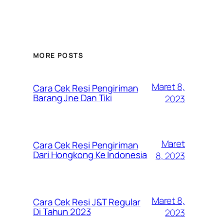
MORE POSTS
Maret 8,
Cara Cek Resi Pengiriman
Barang Jne Dan Tiki
2023
Maret
Cara Cek Resi Pengiriman
Dari Hongkong Ke Indonesia
8, 2023
Maret 8,
Cara Cek Resi J&T Regular
Di Tahun 2023
2023