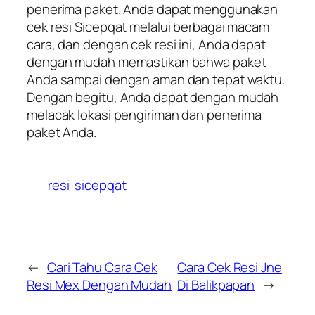
penerima paket. Anda dapat menggunakan
cek resi Sicepqat melalui berbagai macam
cara, dan dengan cek resi ini, Anda dapat
dengan mudah memastikan bahwa paket
Anda sampai dengan aman dan tepat waktu.
Dengan begitu, Anda dapat dengan mudah
melacak lokasi pengiriman dan penerima
paket Anda.
resi
sicepqat
←
Cari Tahu Cara Cek
Cara Cek Resi Jne
Resi Mex Dengan Mudah
Di Balikpapan
→