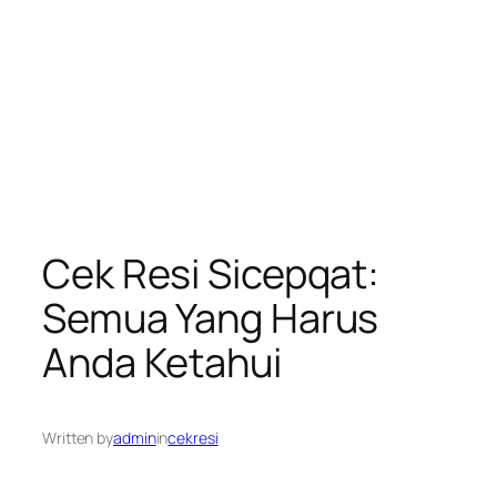
Cek Resi Sicepqat:
Semua Yang Harus
Anda Ketahui
Written by
admin
in
cekresi