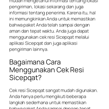
mudah mengetahui informasi tentang lokasi
pengiriman, lokasi sekarang dan juga
informasi tentang penerima. Karena itu, hal
ini memungkinkan Anda untuk memastikan
bahwa paket Anda telah sampai dengan
aman dan tepat waktu. Anda juga dapat
menggunakan cek resi Sicepqat melalui
aplikasi Sicepqat dan juga aplikasi
pengiriman lainnya.
Bagaimana Cara
Menggunakan Cek Resi
Sicepqat?
Cek resi Sicepqat sangat mudah digunakan.
Anda hanya perlu mengikuti beberapa
langkah sederhana untuk memastikan
bahwa paket Anda sampai dengan tepat