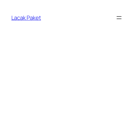
Lewati
ke
Lacak Paket
konten