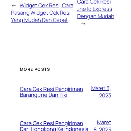
Cara Cek Resi
←
Widget Cek Resi, Cara
Jne Id Express
Pasang Widget Cek Resi
Dengan Mudah
Yang Mudah Dan Cepat
→
MORE POSTS
Maret 8,
Cara Cek Resi Pengiriman
Barang Jne Dan Tiki
2023
Maret
Cara Cek Resi Pengiriman
Dari Hongkong Ke Indonesia
8, 2023