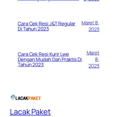
Maret 8,
Cara Cek Resi J&T Regular
Di Tahun 2023
2023
Maret
Cara Cek Resi Kurir Lwe
8,
Dengan Mudah Dan Praktis Di
Tahun 2023
2023
Lacak Paket