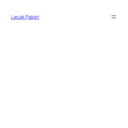
Lewati
ke
Lacak Paket
konten