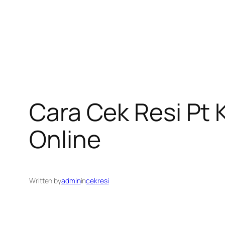
Cara Cek Resi Pt 
Online
Written by
admin
in
cekresi