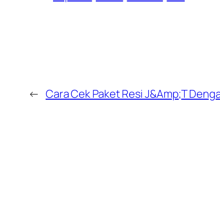
←
Cara Cek Paket Resi J&Amp;T Deng