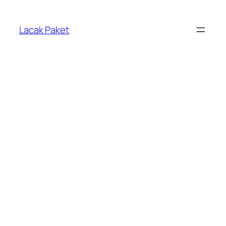
Lewati
ke
Lacak Paket
konten