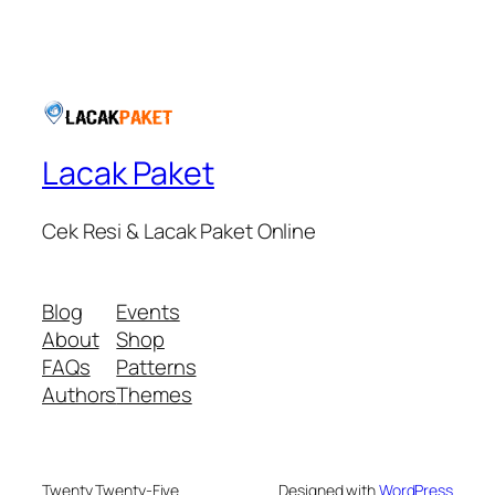
Lacak Paket
Cek Resi & Lacak Paket Online
Blog
Events
About
Shop
FAQs
Patterns
Authors
Themes
Twenty Twenty-Five
Designed with
WordPress