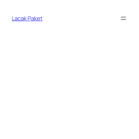
Lewati
ke
Lacak Paket
konten