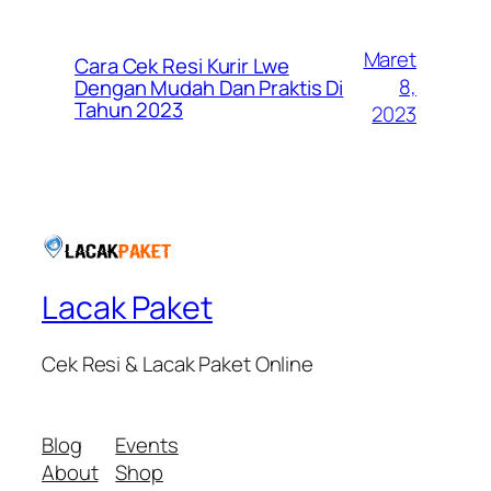
Maret
Cara Cek Resi Kurir Lwe
8,
Dengan Mudah Dan Praktis Di
Tahun 2023
2023
Lacak Paket
Cek Resi & Lacak Paket Online
Blog
Events
About
Shop