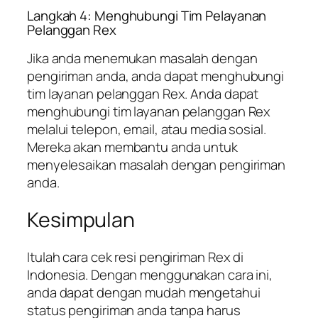
Langkah 4: Menghubungi Tim Pelayanan
Pelanggan Rex
Jika anda menemukan masalah dengan
pengiriman anda, anda dapat menghubungi
tim layanan pelanggan Rex. Anda dapat
menghubungi tim layanan pelanggan Rex
melalui telepon, email, atau media sosial.
Mereka akan membantu anda untuk
menyelesaikan masalah dengan pengiriman
anda.
Kesimpulan
Itulah cara cek resi pengiriman Rex di
Indonesia. Dengan menggunakan cara ini,
anda dapat dengan mudah mengetahui
status pengiriman anda tanpa harus