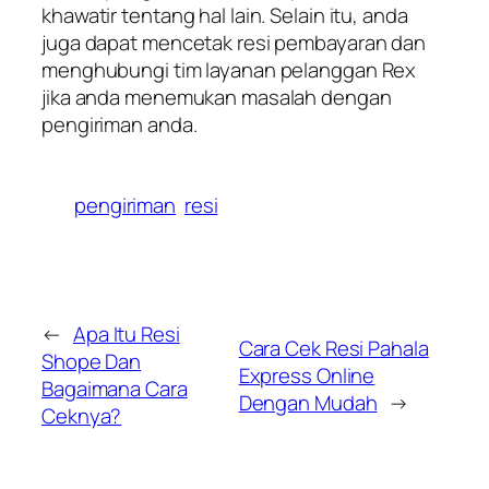
khawatir tentang hal lain. Selain itu, anda
juga dapat mencetak resi pembayaran dan
menghubungi tim layanan pelanggan Rex
jika anda menemukan masalah dengan
pengiriman anda.
pengiriman
resi
←
Apa Itu Resi
Cara Cek Resi Pahala
Shope Dan
Express Online
Bagaimana Cara
Dengan Mudah
→
Ceknya?