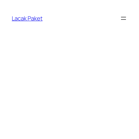
Lewati
ke
Lacak Paket
konten