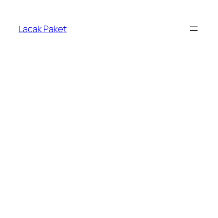
Lewati
ke
Lacak Paket
konten