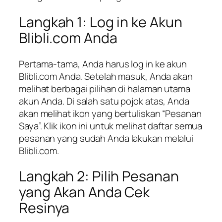
Langkah 1: Log in ke Akun
Blibli.com Anda
Pertama-tama, Anda harus log in ke akun
Blibli.com Anda. Setelah masuk, Anda akan
melihat berbagai pilihan di halaman utama
akun Anda. Di salah satu pojok atas, Anda
akan melihat ikon yang bertuliskan “Pesanan
Saya”. Klik ikon ini untuk melihat daftar semua
pesanan yang sudah Anda lakukan melalui
Blibli.com.
Langkah 2: Pilih Pesanan
yang Akan Anda Cek
Resinya