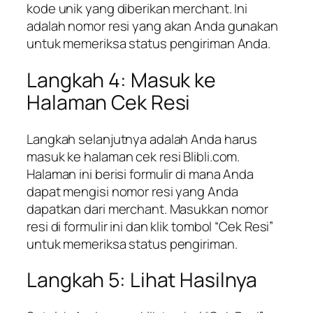
kode unik yang diberikan merchant. Ini
adalah nomor resi yang akan Anda gunakan
untuk memeriksa status pengiriman Anda.
Langkah 4: Masuk ke
Halaman Cek Resi
Langkah selanjutnya adalah Anda harus
masuk ke halaman cek resi Blibli.com.
Halaman ini berisi formulir di mana Anda
dapat mengisi nomor resi yang Anda
dapatkan dari merchant. Masukkan nomor
resi di formulir ini dan klik tombol “Cek Resi”
untuk memeriksa status pengiriman.
Langkah 5: Lihat Hasilnya