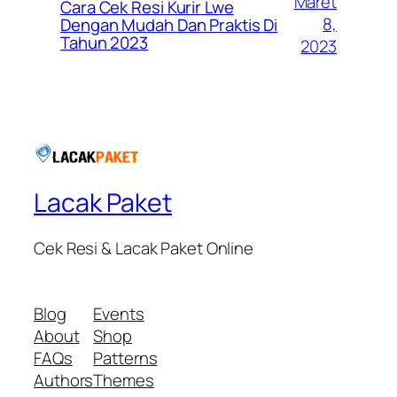
Maret
Cara Cek Resi Kurir Lwe
8,
Dengan Mudah Dan Praktis Di
Tahun 2023
2023
Lacak Paket
Cek Resi & Lacak Paket Online
Blog
Events
About
Shop
FAQs
Patterns
Authors
Themes