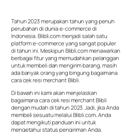
Tahun 2023 merupakan tahun yang penuh
perubahan di dunia e-commerce di
Indonesia. Blibli.com menjadi salah satu
platform e-commerce yang sangat populer
di tahun ini. Meskipun Blibli.com menawarkan
berbagai fitur yang memudahkan pelanggan
untuk membeli dan mengirim barang, masih
ada banyak orang yang bingung bagaimana
cara cek resi merchant Blibli.
Di bawah ini kami akan menjelaskan
bagaimana cara cek resi merchant Blibli
dengan mudah di tahun 2023. Jadi, jika Anda
membeli sesuatu melalui Blibli.com, Anda
dapat mengikuti panduan ini untuk
mengetahui status pengiriman Anda.