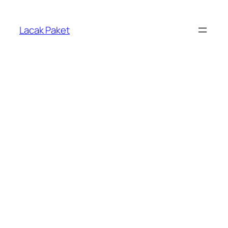
Lewati
ke
Lacak Paket
konten