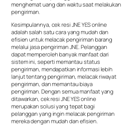
menghemat uang dan waktu saat melakukan
pengiriman.
Kesimpulannya, cek resi JNE YES online
adalah salah satu cara yang mudah dan
efisien untuk melacak pengiriman barang
melalui jasa pengiriman JNE. Pelanggan
dapat memperoleh banyak manfaat dari
sistem ini, seperti memantau status
pengiriman, mendapatkan informasi lebih
lanjut tentang pengiriman, melacak riwayat
pengiriman, dan memantau biaya
pengiriman. Dengan semua manfaat yang
ditawarkan, cek resi JNE YES online
merupakan solusi yang tepat bagi
pelanggan yang ingin melacak pengiriman
mereka dengan mudah dan efisien.