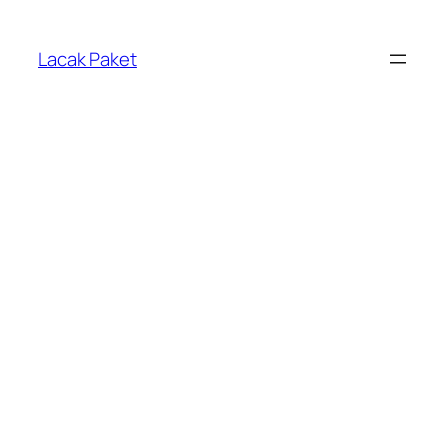
Lewati
ke
Lacak Paket
konten