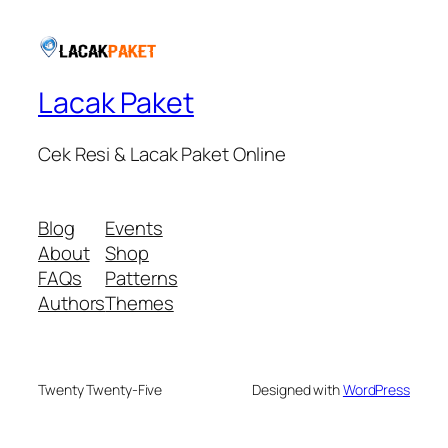
Lacak Paket
Cek Resi & Lacak Paket Online
Blog
Events
About
Shop
FAQs
Patterns
Authors
Themes
Twenty Twenty-Five
Designed with
WordPress