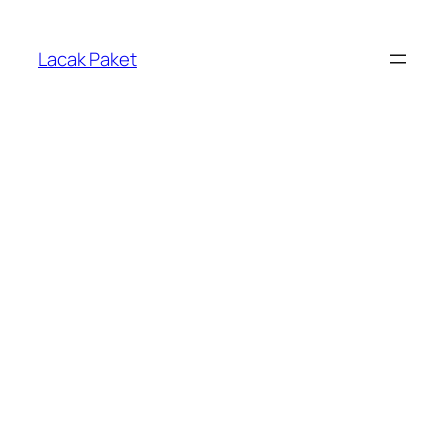
Lewati
ke
Lacak Paket
konten