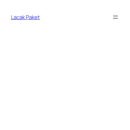
Lewati
ke
Lacak Paket
konten