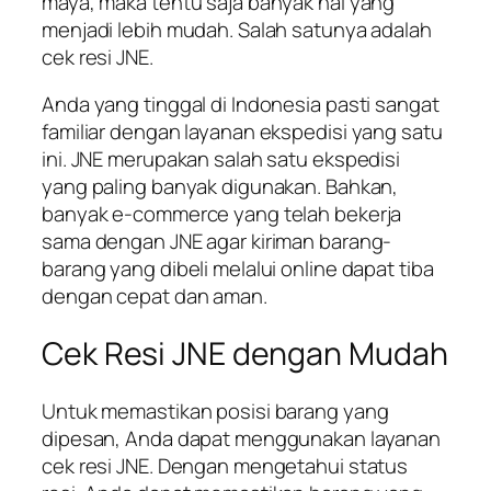
maya, maka tentu saja banyak hal yang
menjadi lebih mudah. Salah satunya adalah
cek resi JNE.
Anda yang tinggal di Indonesia pasti sangat
familiar dengan layanan ekspedisi yang satu
ini. JNE merupakan salah satu ekspedisi
yang paling banyak digunakan. Bahkan,
banyak e-commerce yang telah bekerja
sama dengan JNE agar kiriman barang-
barang yang dibeli melalui online dapat tiba
dengan cepat dan aman.
Cek Resi JNE dengan Mudah
Untuk memastikan posisi barang yang
dipesan, Anda dapat menggunakan layanan
cek resi JNE. Dengan mengetahui status