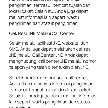
pengiriman, termasuk tempat tujuan dan
lokasi paket. Selain itu, Anda juga dapat
melihat informasi lain seperti waktu
pengiriman dan status pengiriman.
Cek Resi JNE Melalui Call Center
Selain melalui aplikasi JNE, website, dan
SMS, Anda juga dapat melakukan cek resi
JNE melalui Call Center JNE. Anda dapat
menghubungi call center JNE melalui nomor
telepon yang telah ditentukan oleh JNE.
Setelah Anda menghubungi call center,
Anda akan menerima informasi pengiriman,
termasuk tempat tujuan dan lokasi paket.
Selain itu, Anda juga dapat melihat informasi
lain seperti waktu pengiriman dan status
pengiriman.