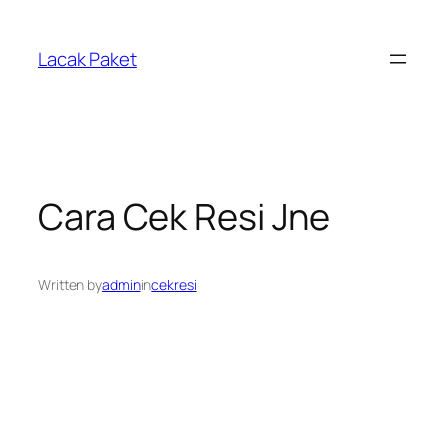
Lewati
ke
Lacak Paket
konten
Cara Cek Resi Jne
Written by
admin
in
cekresi