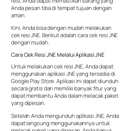
resi, Anda dapat memastikan barang yang
Anda pesan tiba di tempat tujuan dengan
aman.
Kini, Anda bisa dengan mudah melakukan
cek resi JNE. Berikut adalah cara cek resi JNE
dengan mudah.
Cara Cek Resi JNE Melalui Aplikasi JNE
Untuk melakukan cek resi JNE, Anda dapat
menggunakan aplikasi JNE yang tersedia di
Google Play Store. Aplikasi ini dapat diunduh
secara gratis dan memiliki banyak fitur yang
dapat membantu Anda dalam melacak paket
yang dipesan.
Setelah Anda mengunduh aplikasi JNE, Anda
dapat langsung menggunakannya untuk
melacak paket yang dipesan. Anda hanya