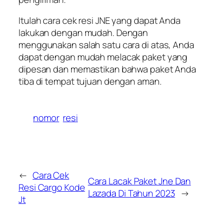
Itulah cara cek resi JNE yang dapat Anda
lakukan dengan mudah. Dengan
menggunakan salah satu cara di atas, Anda
dapat dengan mudah melacak paket yang
dipesan dan memastikan bahwa paket Anda
tiba di tempat tujuan dengan aman.
nomor
resi
←
Cara Cek
Cara Lacak Paket Jne Dan
Resi Cargo Kode
Lazada Di Tahun 2023
→
Jt