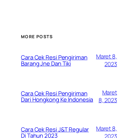
MORE POSTS
Maret 8,
Cara Cek Resi Pengiriman
Barang Jne Dan Tiki
2023
Maret
Cara Cek Resi Pengiriman
Dari Hongkong Ke Indonesia
8, 2023
Maret 8,
Cara Cek Resi J&T Regular
Di Tahun 2023
2023