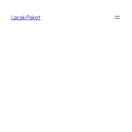
Lewati
ke
Lacak Paket
konten