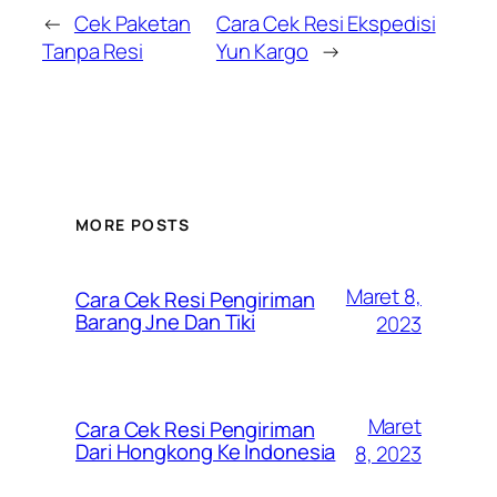
←
Cek Paketan
Cara Cek Resi Ekspedisi
Tanpa Resi
Yun Kargo
→
MORE POSTS
Maret 8,
Cara Cek Resi Pengiriman
Barang Jne Dan Tiki
2023
Maret
Cara Cek Resi Pengiriman
Dari Hongkong Ke Indonesia
8, 2023