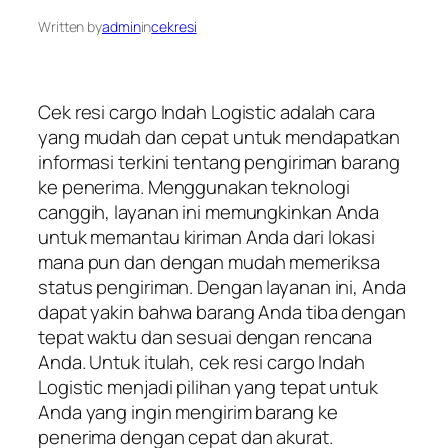
Written by
admin
in
cekresi
Cek resi cargo Indah Logistic adalah cara
yang mudah dan cepat untuk mendapatkan
informasi terkini tentang pengiriman barang
ke penerima. Menggunakan teknologi
canggih, layanan ini memungkinkan Anda
untuk memantau kiriman Anda dari lokasi
mana pun dan dengan mudah memeriksa
status pengiriman. Dengan layanan ini, Anda
dapat yakin bahwa barang Anda tiba dengan
tepat waktu dan sesuai dengan rencana
Anda. Untuk itulah, cek resi cargo Indah
Logistic menjadi pilihan yang tepat untuk
Anda yang ingin mengirim barang ke
penerima dengan cepat dan akurat.