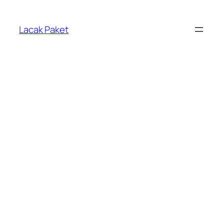
Lewati
ke
Lacak Paket
konten