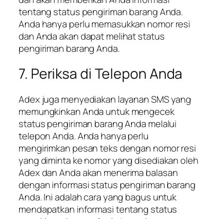
tentang status pengiriman barang Anda.
Anda hanya perlu memasukkan nomor resi
dan Anda akan dapat melihat status
pengiriman barang Anda.
7. Periksa di Telepon Anda
Adex juga menyediakan layanan SMS yang
memungkinkan Anda untuk mengecek
status pengiriman barang Anda melalui
telepon Anda. Anda hanya perlu
mengirimkan pesan teks dengan nomor resi
yang diminta ke nomor yang disediakan oleh
Adex dan Anda akan menerima balasan
dengan informasi status pengiriman barang
Anda. Ini adalah cara yang bagus untuk
mendapatkan informasi tentang status