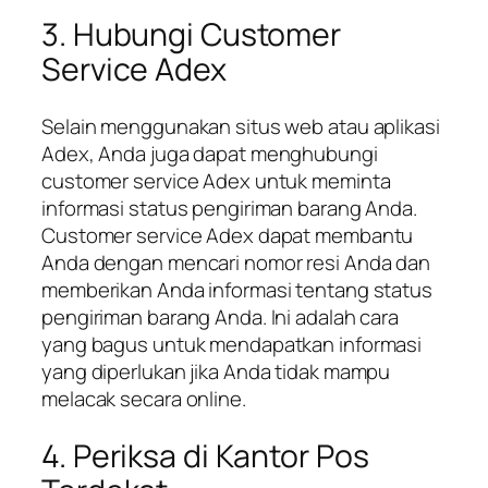
3. Hubungi Customer
Service Adex
Selain menggunakan situs web atau aplikasi
Adex, Anda juga dapat menghubungi
customer service Adex untuk meminta
informasi status pengiriman barang Anda.
Customer service Adex dapat membantu
Anda dengan mencari nomor resi Anda dan
memberikan Anda informasi tentang status
pengiriman barang Anda. Ini adalah cara
yang bagus untuk mendapatkan informasi
yang diperlukan jika Anda tidak mampu
melacak secara online.
4. Periksa di Kantor Pos