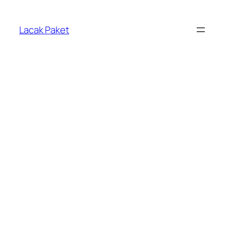
Lewati
ke
Lacak Paket
konten