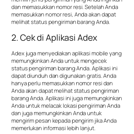
dan memasukkan nomor resi. Setelah Anda
memasukkan nomor resi, Anda akan dapat
melihat status pengiriman barang Anda.
2. Cek di Aplikasi Adex
Adex juga menyediakan aplikasi mobile yang
memungkinkan Anda untuk mengecek
status pengiriman barang Anda. Aplikasi ini
dapat diunduh dan digunakan gratis. Anda
hanya perlu memasukkan nomor resi dan
Anda akan dapat melihat status pengiriman
barang Anda. Aplikasi ini juga memungkinkan
Anda untuk melacak lokasi pengiriman Anda
dan juga memungkinkan Anda untuk
mengirim pesan kepada pengirim jika Anda
memerlukan informasi lebih lanjut.