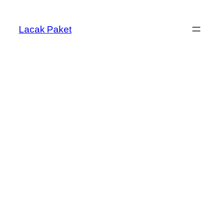
Lewati
ke
Lacak Paket
konten