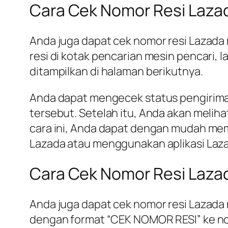
Cara Cek Nomor Resi Lazad
Anda juga dapat cek nomor resi Lazada
resi di kotak pencarian mesin pencari, l
ditampilkan di halaman berikutnya.
Anda dapat mengecek status pengiriman
tersebut. Setelah itu, Anda akan melih
cara ini, Anda dapat dengan mudah me
Lazada atau menggunakan aplikasi Laz
Cara Cek Nomor Resi Laza
Anda juga dapat cek nomor resi Lazad
dengan format “CEK NOMOR RESI” ke no