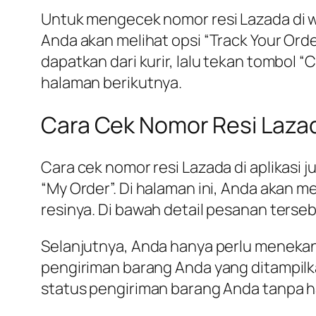
Untuk mengecek nomor resi Lazada di w
Anda akan melihat opsi “Track Your Orde
dapatkan dari kurir, lalu tekan tombol 
halaman berikutnya.
Cara Cek Nomor Resi Lazada
Cara cek nomor resi Lazada di aplikasi
“My Order”. Di halaman ini, Anda akan m
resinya. Di bawah detail pesanan terseb
Selanjutnya, Anda hanya perlu menekan 
pengiriman barang Anda yang ditampil
status pengiriman barang Anda tanpa h