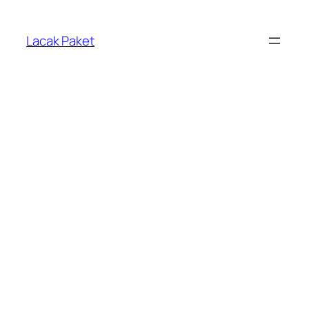
Lewati
ke
Lacak Paket
konten