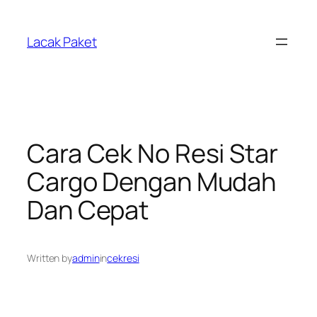
Lewati
ke
Lacak Paket
konten
Cara Cek No Resi Star
Cargo Dengan Mudah
Dan Cepat
Written by
admin
in
cekresi