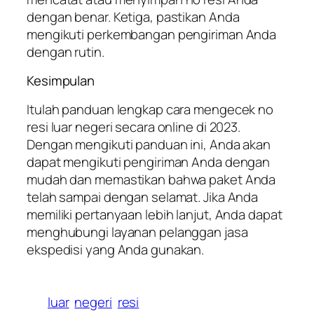
dengan benar. Ketiga, pastikan Anda
mengikuti perkembangan pengiriman Anda
dengan rutin.
Kesimpulan
Itulah panduan lengkap cara mengecek no
resi luar negeri secara online di 2023.
Dengan mengikuti panduan ini, Anda akan
dapat mengikuti pengiriman Anda dengan
mudah dan memastikan bahwa paket Anda
telah sampai dengan selamat. Jika Anda
memiliki pertanyaan lebih lanjut, Anda dapat
menghubungi layanan pelanggan jasa
ekspedisi yang Anda gunakan.
luar
negeri
resi