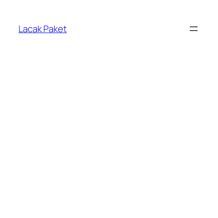
Lewati
ke
Lacak Paket
konten