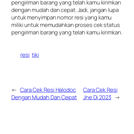
pengiriman barang yang telah kamu kirimkan
dengan mudah dan cepat. Jadi, jangan lupa
untuk menyimpan nomor resi yang kamu
miliki untuk memudahkan proses cek status
pengiriman barang yang telah kamu kirimkan.
resi
tiki
←
Cara Cek Resi Halodoc
Cara Cek Resi
Dengan Mudah Dan Cepat
Jne Di 2023
→