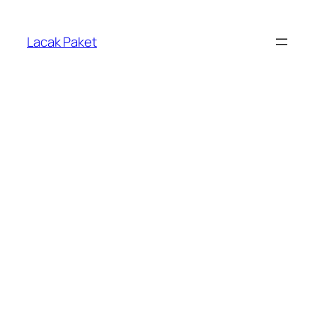
Lewati
ke
Lacak Paket
konten