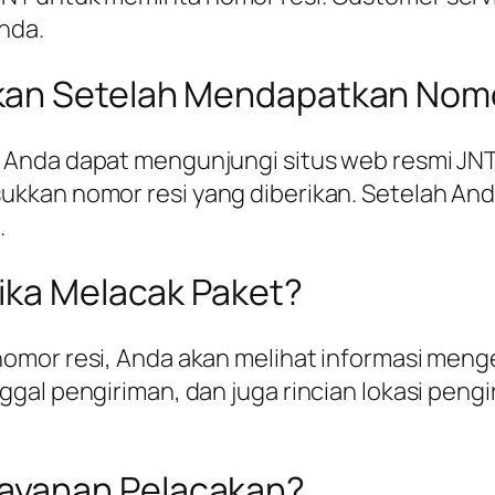
nda.
kan Setelah Mendapatkan Nomo
 Anda dapat mengunjungi situs web resmi JNT
ukkan nomor resi yang diberikan. Setelah An
.
Jika Melacak Paket?
mor resi, Anda akan melihat informasi menge
gal pengiriman, dan juga rincian lokasi pengi
ayanan Pelacakan?