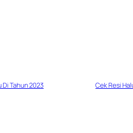
u Di Tahun 2023
Cek Resi Ha