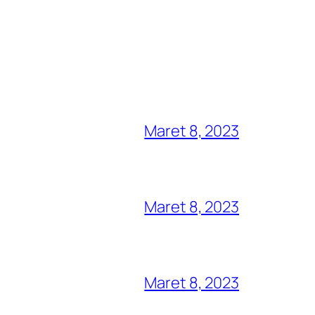
Maret 8, 2023
Maret 8, 2023
Maret 8, 2023