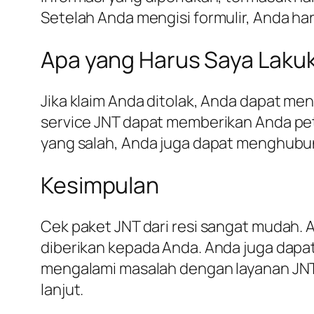
Setelah Anda mengisi formulir, Anda ha
Apa yang Harus Saya Lakuka
Jika klaim Anda ditolak, Anda dapat me
service JNT dapat memberikan Anda pet
yang salah, Anda juga dapat menghubu
Kesimpulan
Cek paket JNT dari resi sangat mudah.
diberikan kepada Anda. Anda juga dapat
mengalami masalah dengan layanan JN
lanjut.