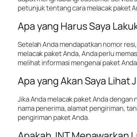
petunjuk tentang cara melacak paket A
Apa yang Harus Saya Laku
Setelah Anda mendapatkan nomor resi,
melacak paket Anda, Anda perlu memas
melihat informasi mengenai paket Anda
Apa yang Akan Saya Lihat 
Jika Anda melacak paket Anda dengan no
nama penerima, alamat pengiriman, tang
pengiriman paket Anda.
Apakah JNT Menawarkan L