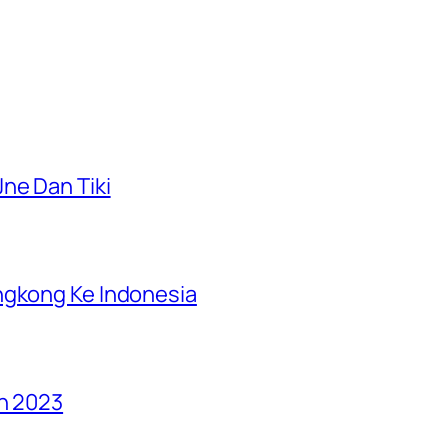
ne Dan Tiki
ngkong Ke Indonesia
un 2023