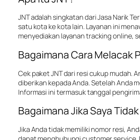
JNT adalah singkatan dari Jasa Narik Te
satu kota ke kota lain. Layanan ini m
menyediakan layanan tracking online,
Bagaimana Cara Melacak P
Cek paket JNT dari resi cukup mudah. 
diberikan kepada Anda. Setelah Anda m
Informasi ini termasuk tanggal pengirim
Bagaimana Jika Saya Tidak
Jika Anda tidak memiliki nomor resi, A
dapat menghubungi customer service J