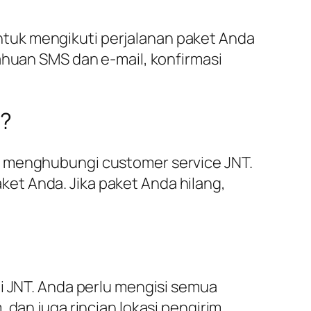
tuk mengikuti perjalanan paket Anda
ahuan SMS dan e-mail, konfirmasi
m?
s menghubungi customer service JNT.
et Anda. Jika paket Anda hilang,
i JNT. Anda perlu mengisi semua
dan juga rincian lokasi pengirim.