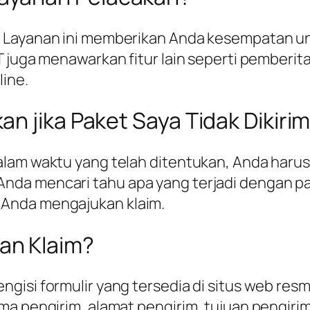
. Layanan ini memberikan Anda kesempatan un
T juga menawarkan fitur lain seperti pemberit
line.
n jika Paket Saya Tidak Dikiri
alam waktu yang telah ditentukan, Anda haru
da mencari tahu apa yang terjadi dengan pak
Anda mengajukan klaim.
an Klaim?
gisi formulir yang tersedia di situs web resm
a pengirim, alamat pengirim, tujuan pengirim, 