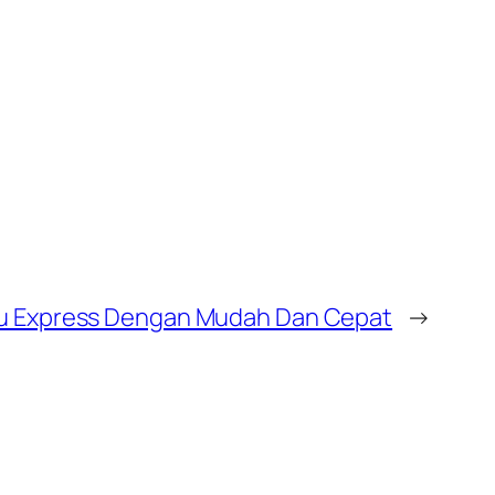
lu Express Dengan Mudah Dan Cepat
→