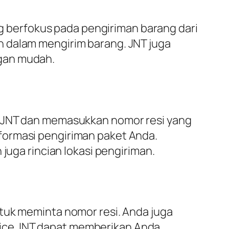
ang berfokus pada pengiriman barang dari
n dalam mengirim barang. JNT juga
ngan mudah.
i JNT dan memasukkan nomor resi yang
formasi pengiriman paket Anda.
juga rincian lokasi pengiriman.
ntuk meminta nomor resi. Anda juga
vice JNT dapat memberikan Anda