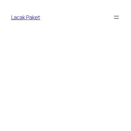
Lewati
ke
Lacak Paket
konten