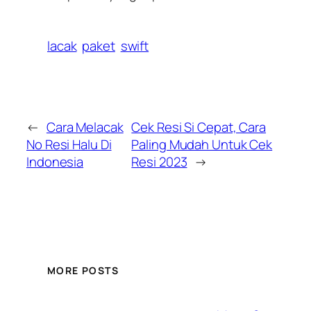
lacak
paket
swift
←
Cara Melacak
Cek Resi Si Cepat, Cara
No Resi Halu Di
Paling Mudah Untuk Cek
Indonesia
Resi 2023
→
MORE POSTS