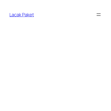
Lewati
ke
Lacak Paket
konten