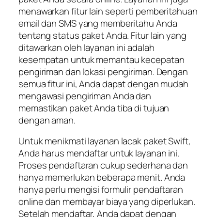
menawarkan fitur lain seperti pemberitahuan
email dan SMS yang memberitahu Anda
tentang status paket Anda. Fitur lain yang
ditawarkan oleh layanan ini adalah
kesempatan untuk memantau kecepatan
pengiriman dan lokasi pengiriman. Dengan
semua fitur ini, Anda dapat dengan mudah
mengawasi pengiriman Anda dan
memastikan paket Anda tiba di tujuan
dengan aman.
Untuk menikmati layanan lacak paket Swift,
Anda harus mendaftar untuk layanan ini.
Proses pendaftaran cukup sederhana dan
hanya memerlukan beberapa menit. Anda
hanya perlu mengisi formulir pendaftaran
online dan membayar biaya yang diperlukan.
Setelah mendaftar, Anda dapat dengan