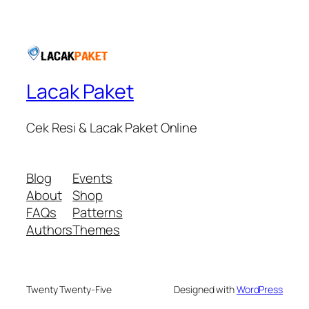
Lacak Paket
Cek Resi & Lacak Paket Online
Blog
Events
About
Shop
FAQs
Patterns
Authors
Themes
Twenty Twenty-Five
Designed with
WordPress