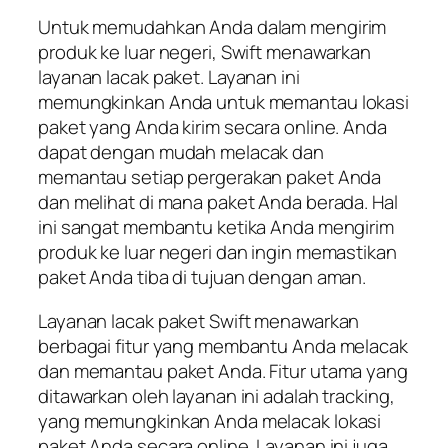
Untuk memudahkan Anda dalam mengirim
produk ke luar negeri, Swift menawarkan
layanan lacak paket. Layanan ini
memungkinkan Anda untuk memantau lokasi
paket yang Anda kirim secara online. Anda
dapat dengan mudah melacak dan
memantau setiap pergerakan paket Anda
dan melihat di mana paket Anda berada. Hal
ini sangat membantu ketika Anda mengirim
produk ke luar negeri dan ingin memastikan
paket Anda tiba di tujuan dengan aman.
Layanan lacak paket Swift menawarkan
berbagai fitur yang membantu Anda melacak
dan memantau paket Anda. Fitur utama yang
ditawarkan oleh layanan ini adalah tracking,
yang memungkinkan Anda melacak lokasi
paket Anda secara online. Layanan ini juga