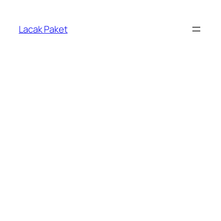
Lewati
ke
Lacak Paket
konten