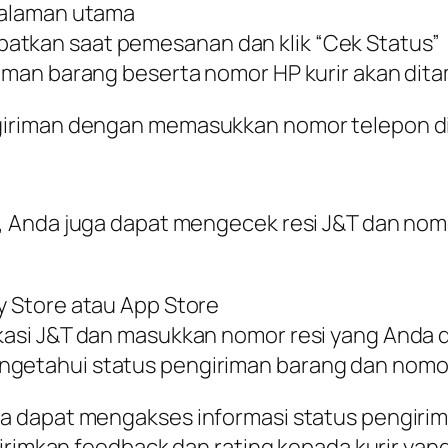
 halaman utama
atkan saat pemesanan dan klik “Cek Status”
riman barang beserta nomor HP kurir akan dita
giriman dengan memasukkan nomor telepon d
Anda juga dapat mengecek resi J&T dan nomor H
y Store atau App Store
likasi J&T dan masukkan nomor resi yang And
ngetahui status pengiriman barang dan nomor
a dapat mengakses informasi status pengiri
girimkan feedback dan rating kepada kurir y