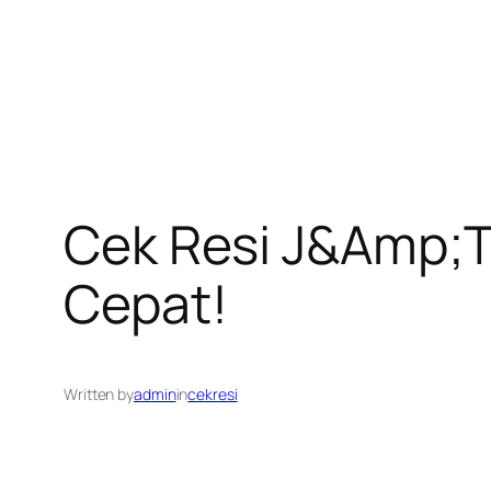
Cek Resi J&Amp;T
Cepat!
Written by
admin
in
cekresi