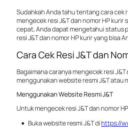
Sudahkah Anda tahu tentang cara cek r
mengecek resi J&T dan nomor HP kurir s
cepat, Anda dapat mengetahui status p
resi J&T dan nomor HP kurir yang bisa A
Cara Cek Resi J&T dan Nom
Bagaimana caranya mengecek resi J&T d
menggunakan website resmi J&T atau mel
Menggunakan Website Resmi J&T
Untuk mengecek resi J&T dan nomor HP k
Buka website resmi J&T di
https://w