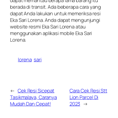
dapat memantau berapa lama barang itu
berada di transit. Ada beberapa cara yang
dapat Anda lakukan untuk memeriksa resi
Eka Sari Lorena. Anda dapat mengunjungi
website resmi Eka Sari Lorena atau
menggunakan aplikasi mobile Eka Sari
Lorena.
lorena
sari
←
Cek Resi Sicepat
Cara Cek Resi Stt
Tasikmalaya, Caranya
Lion Parcel Di
Mudah Dan Cepat!
2023
→