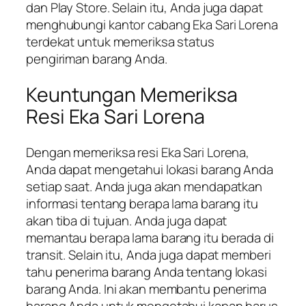
dan Play Store. Selain itu, Anda juga dapat
menghubungi kantor cabang Eka Sari Lorena
terdekat untuk memeriksa status
pengiriman barang Anda.
Keuntungan Memeriksa
Resi Eka Sari Lorena
Dengan memeriksa resi Eka Sari Lorena,
Anda dapat mengetahui lokasi barang Anda
setiap saat. Anda juga akan mendapatkan
informasi tentang berapa lama barang itu
akan tiba di tujuan. Anda juga dapat
memantau berapa lama barang itu berada di
transit. Selain itu, Anda juga dapat memberi
tahu penerima barang Anda tentang lokasi
barang Anda. Ini akan membantu penerima
barang Anda untuk mengetahui kapan harus