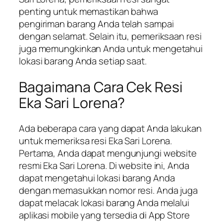
penting untuk memastikan bahwa
pengiriman barang Anda telah sampai
dengan selamat. Selain itu, pemeriksaan resi
juga memungkinkan Anda untuk mengetahui
lokasi barang Anda setiap saat.
Bagaimana Cara Cek Resi
Eka Sari Lorena?
Ada beberapa cara yang dapat Anda lakukan
untuk memeriksa resi Eka Sari Lorena.
Pertama, Anda dapat mengunjungi website
resmi Eka Sari Lorena. Di website ini, Anda
dapat mengetahui lokasi barang Anda
dengan memasukkan nomor resi. Anda juga
dapat melacak lokasi barang Anda melalui
aplikasi mobile yang tersedia di App Store