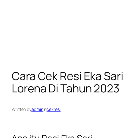
Cara Cek Resi Eka Sari
Lorena Di Tahun 2023
Written by
admin
in
cekresi