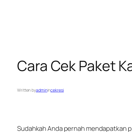
Cara Cek Paket K
Written by
admin
in
cekresi
Sudahkah Anda pernah mendapatkan pake