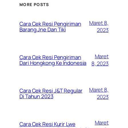
MORE POSTS
Maret 8,
Cara Cek Resi Pengiriman
Barang Jne Dan Tiki
2023
Maret
Cara Cek Resi Pengiriman
Dari Hongkong Ke Indonesia
8, 2023
Maret 8,
Cara Cek Resi J&T Regular
Di Tahun 2023
2023
Maret
Cara Cek Resi Kurir Lwe