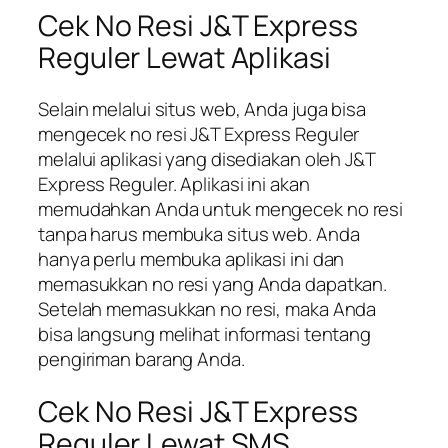
Cek No Resi J&T Express
Reguler Lewat Aplikasi
Selain melalui situs web, Anda juga bisa
mengecek no resi J&T Express Reguler
melalui aplikasi yang disediakan oleh J&T
Express Reguler. Aplikasi ini akan
memudahkan Anda untuk mengecek no resi
tanpa harus membuka situs web. Anda
hanya perlu membuka aplikasi ini dan
memasukkan no resi yang Anda dapatkan.
Setelah memasukkan no resi, maka Anda
bisa langsung melihat informasi tentang
pengiriman barang Anda.
Cek No Resi J&T Express
Reguler Lewat SMS