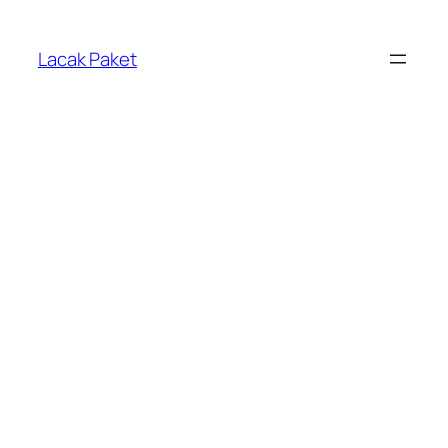
Lewati
ke
Lacak Paket
konten