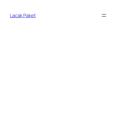
Lewati
ke
Lacak Paket
konten