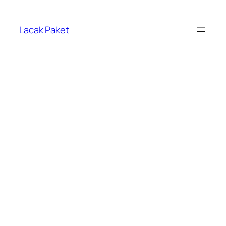
Lewati
ke
Lacak Paket
konten