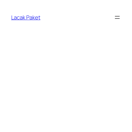
Lewati
ke
Lacak Paket
konten