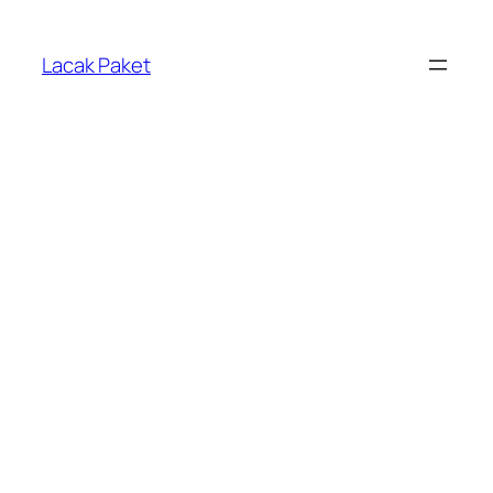
Lewati
ke
Lacak Paket
konten